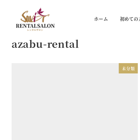
メ
イ
ホーム
初めての
ン
コ
azabu-rental
ン
テ
ン
ツ
未分類
へ
移
動